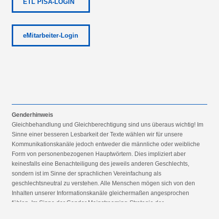
ETL PISA-LOGIN
eMitarbeiter-Login
Genderhinweis
Gleichbehandlung und Gleichberechtigung sind uns überaus wichtig! Im
Sinne einer besseren Lesbarkeit der Texte wählen wir für unsere
Kommunikationskanäle jedoch entweder die männliche oder weibliche
Form von personenbezogenen Hauptwörtern. Dies impliziert aber
keinesfalls eine Benachteiligung des jeweils anderen Geschlechts,
sondern ist im Sinne der sprachlichen Vereinfachung als
geschlechtsneutral zu verstehen. Alle Menschen mögen sich von den
Inhalten unserer Informationskanäle gleichermaßen angesprochen
fühlen. Im Sinne der Gender Mainstreaming-Strategie der
Bundesregierung vertreten wir ausdrücklich eine Politik der