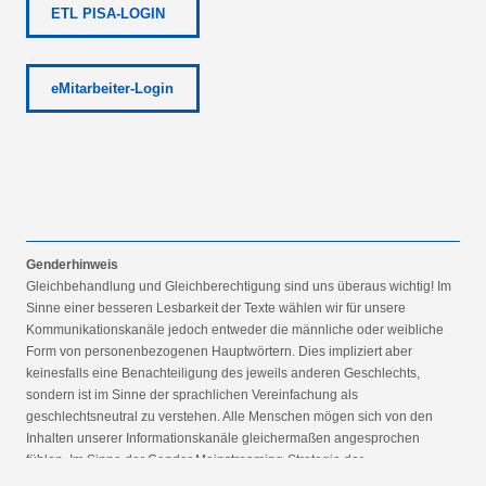
ETL PISA-LOGIN
eMitarbeiter-Login
Genderhinweis
Gleichbehandlung und Gleichberechtigung sind uns überaus wichtig! Im
Sinne einer besseren Lesbarkeit der Texte wählen wir für unsere
Kommunikationskanäle jedoch entweder die männliche oder weibliche
Form von personenbezogenen Hauptwörtern. Dies impliziert aber
keinesfalls eine Benachteiligung des jeweils anderen Geschlechts,
sondern ist im Sinne der sprachlichen Vereinfachung als
geschlechtsneutral zu verstehen. Alle Menschen mögen sich von den
Inhalten unserer Informationskanäle gleichermaßen angesprochen
fühlen. Im Sinne der Gender Mainstreaming-Strategie der
Bundesregierung vertreten wir ausdrücklich eine Politik der