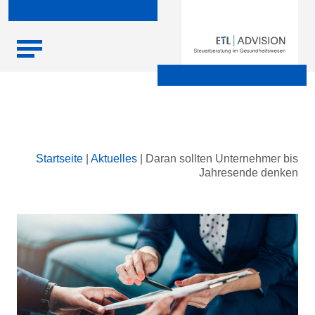
Skip
Startseite
|
Aktuelles
|
Daran sollten Unternehmer bis
to
Jahresende denken
content