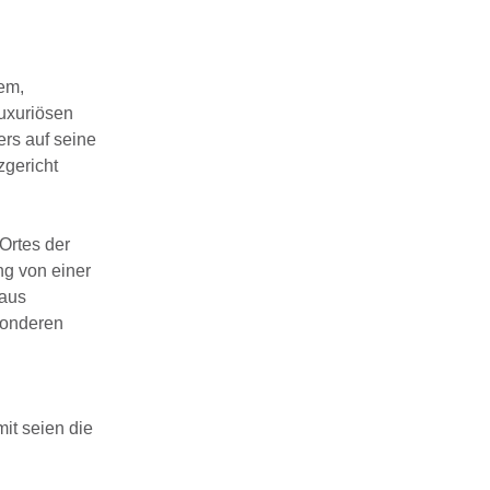
em,
uxuriösen
rs auf seine
zgericht
Ortes der
ng von einer
 aus
sonderen
it seien die