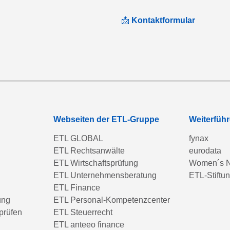
📩
Kontaktformular
Webseiten der ETL-Gruppe
Weiterfüh
ETL GLOBAL
fynax
ETL Rechtsanwälte
eurodata
ETL Wirtschaftsprüfung
Women´s N
ETL Unternehmensberatung
ETL-Stiftu
ETL Finance
ung
ETL Personal-Kompetenzcenter
prüfen
ETL Steuerrecht
ETL anteeo finance