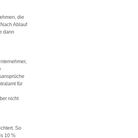
nehmen, die
. Nach Ablauf
ie dann
Unternehmer,
e
gsansprüche
tralamt für
ber nicht
chtert. So
ls 10 %