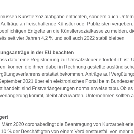
 müssen Künstlersozialabgabe entrichten, sondern auch Unter
 Aufträge an freischaffende Künstler oder Publizisten vergeben
epflichtigen Entgelte an die Künstlersozialkasse zu melden, d
ts seit vier Jahren 4,2 % und soll auch 2022 stabil bleiben.
tungsanträge in der EU beachten
s dafür eine Registrierung zur Umsatzsteuer erforderlich ist. 
en, können die ihnen dabei in Rechnung gestellte ausländisch
gütungsverfahrens erstattet bekommen. Anträge auf Vergütun
 September 2021 über ein elektronisches Portal beim Bundeszen
st handelt, sind Fristverlängerungen normalerweise tabu. Ob es
verlängerung kommt, bleibt abzuwarten. Unternehmen sollten a
gert
März 2020 coronabedingt die Beantragung von Kurzarbeit erlei
10 % der Beschäftigten von einem Verdienstausfall von mehr a