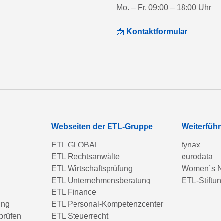
Mo. – Fr. 09:00 – 18:00 Uhr
📩
Kontaktformular
Webseiten der ETL-Gruppe
Weiterfüh
ETL GLOBAL
fynax
ETL Rechtsanwälte
eurodata
ETL Wirtschaftsprüfung
Women´s N
ETL Unternehmensberatung
ETL-Stiftu
ETL Finance
ung
ETL Personal-Kompetenzcenter
prüfen
ETL Steuerrecht