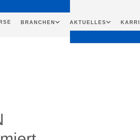
Startseit
RSE
BRANCHEN
AKTUELLES
KARR
N
rmiert