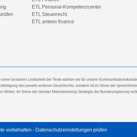
ung
ETL Personal-Kompetenzcenter
prüfen
ETL Steuerrecht
ETL anteeo finance
e einer besseren Lesbarkeit der Texte wählen wir für unsere Kommunikationskanäl
hteiligung des jeweils anderen Geschlechts, sondern ist im Sinne der sprachlich
 fühlen. Im Sinne der Gender Mainstreaming-Strategie der Bundesregierung vertret
te vorbehalten -
Datenschutzeinstellungen prüfen