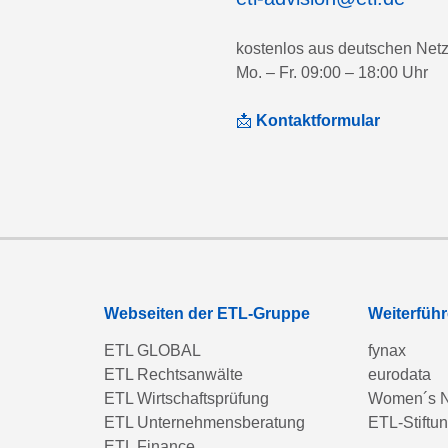
kostenlos aus deutschen Net
Mo. – Fr. 09:00 – 18:00 Uhr
📩
Kontaktformular
Webseiten der ETL-Gruppe
Weiterfüh
ETL GLOBAL
fynax
ETL Rechtsanwälte
eurodata
ETL Wirtschaftsprüfung
Women´s N
ETL Unternehmensberatung
ETL-Stiftu
ETL Finance