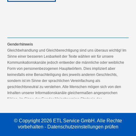
Genderhinweis
Gleichbehandlung und Gleichberechtigung sind uns überaus wichtig! Im
Sinne einer besseren Lesbarkeit der Texte wählen wir für unsere
Kommunikationskanäle jedoch entweder die männliche oder weibliche
Form von personenbezogenen Hauptwörtern. Dies impliziert aber
keinesfalls eine Benachteiligung des jeweils anderen Geschlechts,
sondern ist im Sinne der sprachlichen Vereinfachung als
geschlechtsneutral zu verstehen. Alle Menschen mögen sich von den
Inhalten unserer Informationskanäle gleichermaßen angesprochen
fühlen. Im Sinne der Gender Mainstreaming-Strategie der
Bundesregierung vertreten wir ausdrücklich eine Politik der
gleichstellungssensiblen Informationsvermittlung.
© Copyright 2026 ETL Service GmbH. Alle Rechte
vorbehalten -
Datenschutzeinstellungen prüfen