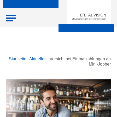
Skip
Startseite
|
Aktuelles
|
Vorsicht bei Einmalzahlungen an
to
Mini-Jobber
content