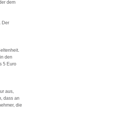
oder dem
. Der
eltenheit.
in den
s 5 Euro
ur aus,
n, dass an
nehmer, die