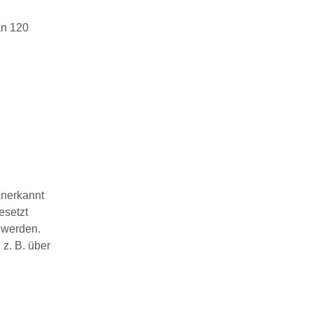
an 120
anerkannt
esetzt
t werden.
z. B. über