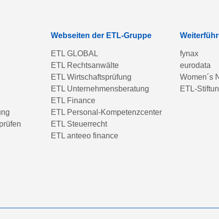
Webseiten der ETL-Gruppe
Weiterfüh
ETL GLOBAL
fynax
ETL Rechtsanwälte
eurodata
ETL Wirtschaftsprüfung
Women´s N
ETL Unternehmensberatung
ETL-Stiftu
ETL Finance
ung
ETL Personal-Kompetenzcenter
prüfen
ETL Steuerrecht
ETL anteeo finance