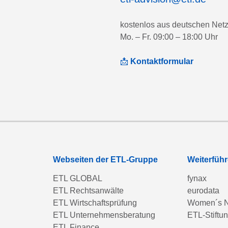
kostenlos aus deutschen Net
Mo. – Fr. 09:00 – 18:00 Uhr
📩
Kontaktformular
Webseiten der ETL-Gruppe
Weiterfüh
ETL GLOBAL
fynax
ETL Rechtsanwälte
eurodata
ETL Wirtschaftsprüfung
Women´s N
ETL Unternehmensberatung
ETL-Stiftu
ETL Finance