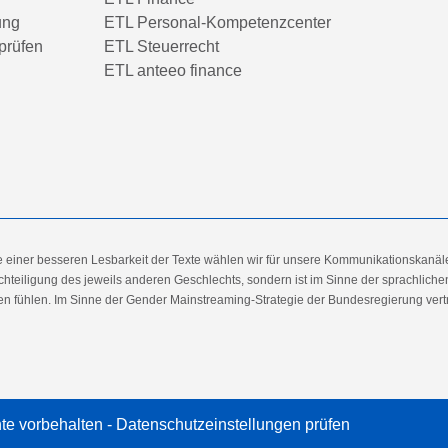
ung
ETL Personal-Kompetenzcenter
prüfen
ETL Steuerrecht
ETL anteeo finance
e einer besseren Lesbarkeit der Texte wählen wir für unsere Kommunikationskanäl
hteiligung des jeweils anderen Geschlechts, sondern ist im Sinne der sprachlich
 fühlen. Im Sinne der Gender Mainstreaming-Strategie der Bundesregierung vertret
te vorbehalten -
Datenschutzeinstellungen prüfen