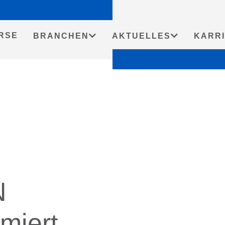
Startseit
RSE
BRANCHEN
AKTUELLES
KARR
N
rmiert