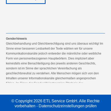
Genderhinweis
Gleichbehandlung und Gleichberechtigung sind uns überaus wichtig! Im
Sinne einer besseren Lesbarkeit der Texte wählen wir für unsere
Kommunikationskanäle jedoch entweder die männliche oder weibliche
Form von personenbezogenen Hauptwörtern. Dies impliziert aber
keinesfalls eine Benachteiligung des jeweils anderen Geschlechts,
sondern ist im Sinne der sprachlichen Vereinfachung als
geschlechtsneutral zu verstehen. Alle Menschen mögen sich von den
Inhalten unserer Informationskanäle gleichermaßen angesprochen
fühlen. Im Sinne der Gender Mainstreaming-Strategie der
Bundesregierung vertreten wir ausdrücklich eine Politik der
gleichstellungssensiblen Informationsvermittlung.
© Copyright 2026 ETL Service GmbH. Alle Rechte
vorbehalten -
Datenschutzeinstellungen prüfen