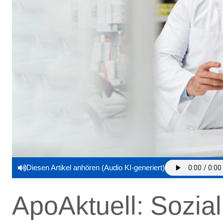
Diesen Artikel anhören (Audio KI-generiert)
ApoAktuell: Sozial