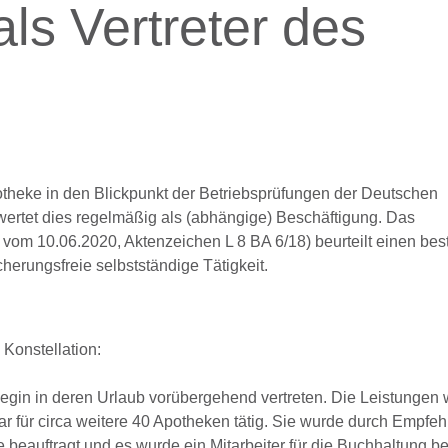
ls Vertreter des
potheke in den Blickpunkt der Betriebsprüfungen der Deutschen
rtet dies regelmäßig als (abhängige) Beschäftigung. Das
vom 10.06.2020, Aktenzeichen L 8 BA 6/18) beurteilt einen bes
herungsfreie selbstständige Tätigkeit.
 Konstellation:
legin in deren Urlaub vorübergehend vertreten. Die Leistungen
r für circa weitere 40 Apotheken tätig. Sie wurde durch Empfe
beauftragt und es wurde ein Mitarbeiter für die Buchhaltung bes