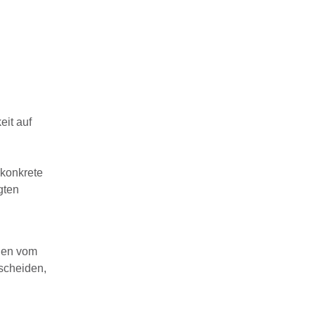
eit auf
 konkrete
gten
ngen vom
scheiden,