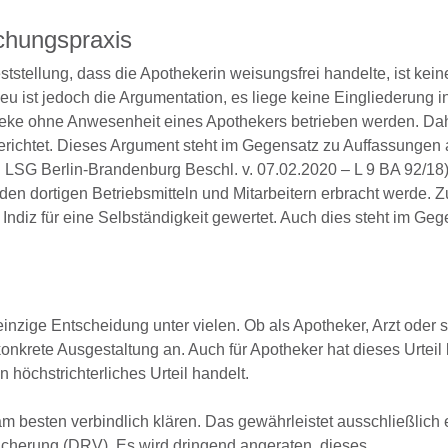
echungspraxis
tellung, dass die Apothekerin weisungsfrei handelte, ist kein
 ist jedoch die Argumentation, es liege keine Eingliederung i
eke ohne Anwesenheit eines Apothekers betrieben werden. Dah
erichtet. Dieses Argument steht im Gegensatz zu Auffassungen 
. LSG Berlin-Brandenburg Beschl. v. 07.02.2020 – L 9 BA 92/18)
t den dortigen Betriebsmitteln und Mitarbeitern erbracht werde. 
ndiz für eine Selbständigkeit gewertet. Auch dies steht im Geg
einzige Entscheidung unter vielen. Ob als Apotheker, Arzt oder 
nkrete Ausgestaltung an. Auch für Apotheker hat dieses Urteil
 höchstrichterliches Urteil handelt.
am besten verbindlich klären. Das gewährleistet ausschließlich 
icherung (DRV). Es wird dringend angeraten, dieses