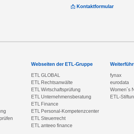
📩
Kontaktformular
Webseiten der ETL-Gruppe
Weiterfüh
ETL GLOBAL
fynax
ETL Rechtsanwälte
eurodata
ETL Wirtschaftsprüfung
Women´s N
ETL Unternehmensberatung
ETL-Stiftu
ETL Finance
ung
ETL Personal-Kompetenzcenter
prüfen
ETL Steuerrecht
ETL anteeo finance