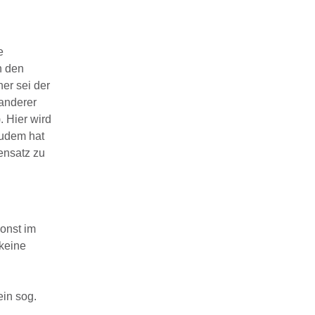
e
n den
er sei der
anderer
. Hier wird
Zudem hat
ensatz zu
sonst im
 keine
ein sog.