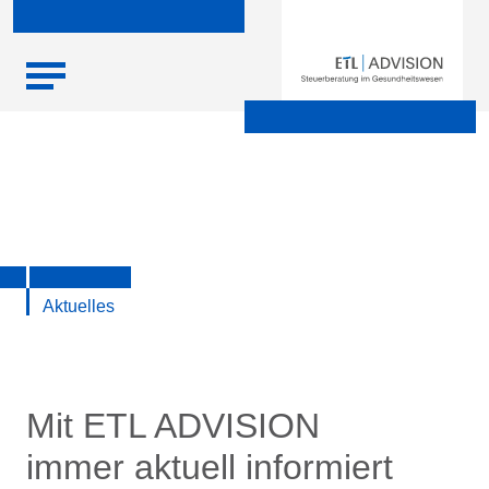
Skip
Startseite
|
Aktuelle Infos zu Steuern, Recht, Wirtschaft und
to
Finanzen
content
Aktuelles
Mit ETL ADVISION
immer aktuell informiert