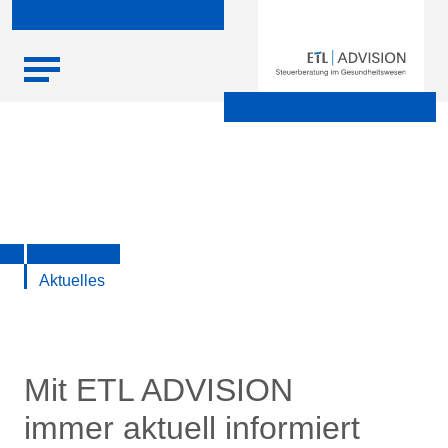
Skip
Startseite
|
Aktuelle Infos zu Steuern, Recht, Wirtschaft und
to
Finanzen
content
Aktuelles
Mit ETL ADVISION
immer aktuell informiert