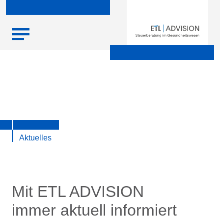
Skip
Startseite
|
Aktuelle Infos zu Steuern, Recht, Wirtschaft und
to
Finanzen
content
Aktuelles
Mit ETL ADVISION
immer aktuell informiert