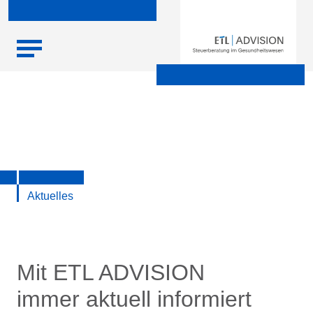
Skip
Startseite
|
Aktuelle Infos zu Steuern, Recht, Wirtschaft und
to
Finanzen
content
Aktuelles
Mit ETL ADVISION
immer aktuell informiert