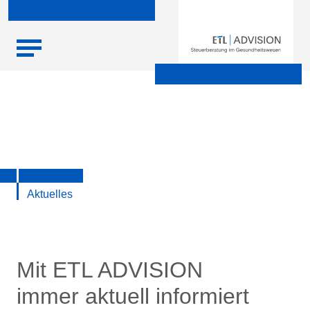
Skip
Startseite
|
Aktuelle Infos zu Steuern, Recht, Wirtschaft und
to
Finanzen
content
Aktuelles
Mit ETL ADVISION
immer aktuell informiert