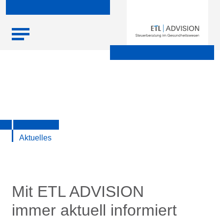
Skip
Startseite
|
Aktuelle Infos zu Steuern, Recht, Wirtschaft und
to
Finanzen
content
Aktuelles
Mit ETL ADVISION
immer aktuell informiert