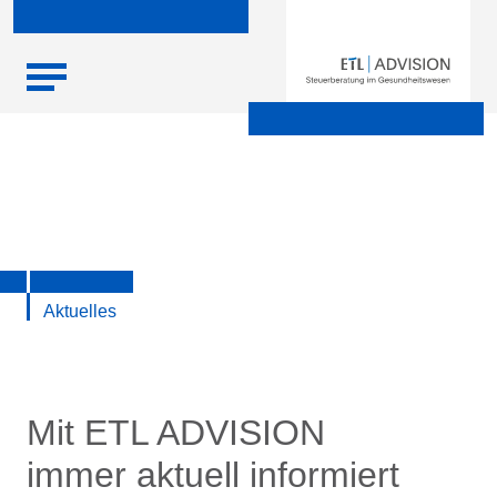
Skip
Startseite
|
Aktuelle Infos zu Steuern, Recht, Wirtschaft und
to
Finanzen
content
Aktuelles
Mit ETL ADVISION
immer aktuell informiert