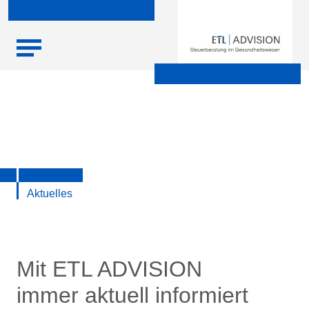
Skip
Startseite
|
Aktuelle Infos zu Steuern, Recht, Wirtschaft und
to
Finanzen
content
Aktuelles
Mit ETL ADVISION
immer aktuell informiert