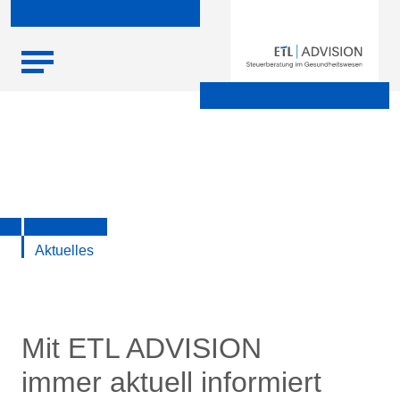
Skip
Startseite
|
Aktuelle Infos zu Steuern, Recht, Wirtschaft und
to
Finanzen
content
Aktuelles
Mit ETL ADVISION
immer aktuell informiert