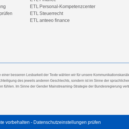
ung
ETL Personal-Kompetenzcenter
prüfen
ETL Steuerrecht
ETL anteeo finance
e einer besseren Lesbarkeit der Texte wählen wir für unsere Kommunikationskanäl
hteiligung des jeweils anderen Geschlechts, sondern ist im Sinne der sprachlich
 fühlen. Im Sinne der Gender Mainstreaming-Strategie der Bundesregierung vertret
te vorbehalten -
Datenschutzeinstellungen prüfen