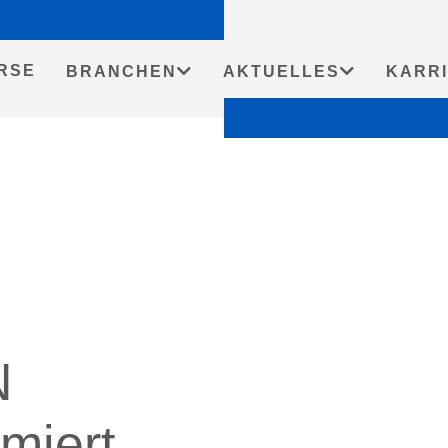
Startseit
RSE
BRANCHEN
AKTUELLES
KARR
N
rmiert