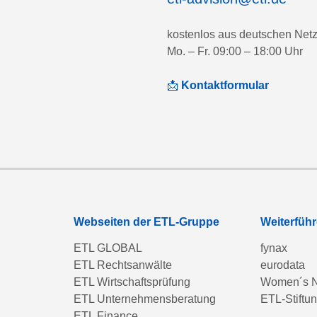
kostenlos aus deutschen Net
Mo. – Fr. 09:00 – 18:00 Uhr
📩
Kontaktformular
Webseiten der ETL-Gruppe
Weiterfüh
ETL GLOBAL
fynax
ETL Rechtsanwälte
eurodata
ETL Wirtschaftsprüfung
Women´s N
ETL Unternehmensberatung
ETL-Stiftu
ETL Finance