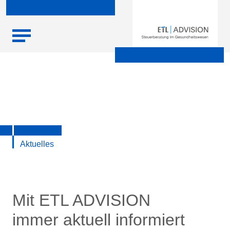
Skip
Startseite
|
Aktuelle Infos zu Steuern, Recht, Wirtschaft und
to
Finanzen
content
Aktuelles
Mit ETL ADVISION
immer aktuell informiert