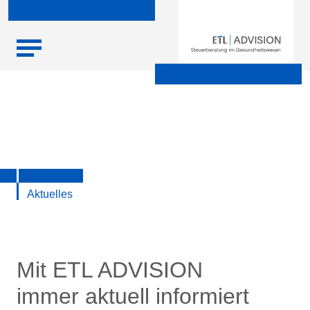
Skip
Startseite
|
Aktuelle Infos zu Steuern, Recht, Wirtschaft und
to
Finanzen
content
Aktuelles
Mit ETL ADVISION
immer aktuell informiert