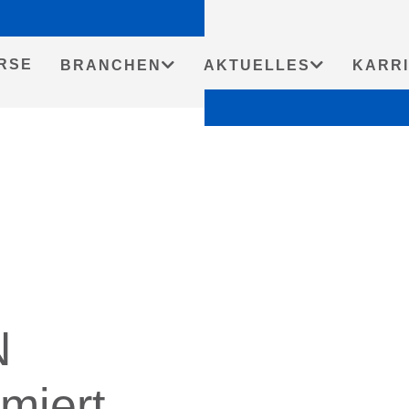
Startseit
RSE
BRANCHEN
AKTUELLES
KARR
N
rmiert