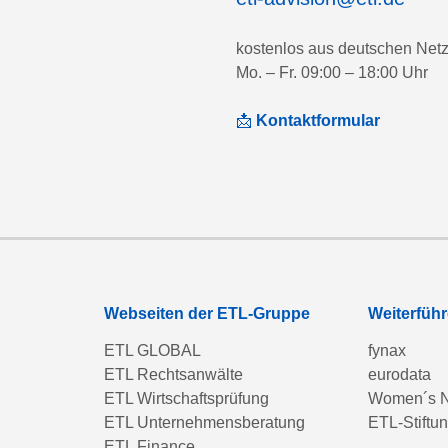
kostenlos aus deutschen Net
Mo. – Fr. 09:00 – 18:00 Uhr
📩
Kontaktformular
Webseiten der ETL-Gruppe
Weiterfüh
ETL GLOBAL
fynax
ETL Rechtsanwälte
eurodata
ETL Wirtschaftsprüfung
Women´s N
ETL Unternehmensberatung
ETL-Stiftu
ETL Finance