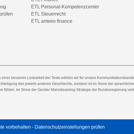
ung
ETL Personal-Kompetenzcenter
prüfen
ETL Steuerrecht
ETL anteeo finance
e einer besseren Lesbarkeit der Texte wählen wir für unsere Kommunikationskanäl
hteiligung des jeweils anderen Geschlechts, sondern ist im Sinne der sprachlich
 fühlen. Im Sinne der Gender Mainstreaming-Strategie der Bundesregierung vertret
te vorbehalten -
Datenschutzeinstellungen prüfen