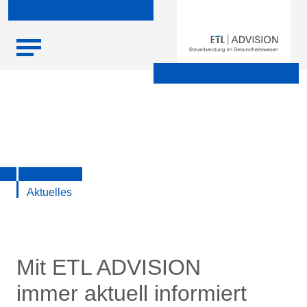
Skip
Startseite
|
Aktuelle Infos zu Steuern, Recht, Wirtschaft und
to
Finanzen
content
Aktuelles
Mit ETL ADVISION
immer aktuell informiert