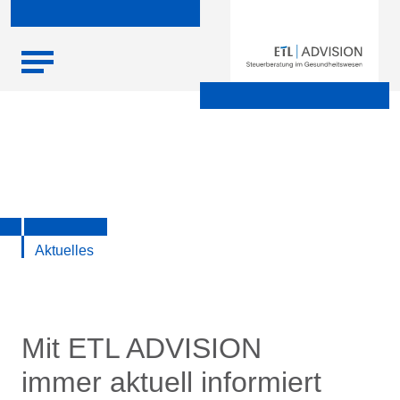
Skip
Startseite
|
Aktuelle Infos zu Steuern, Recht, Wirtschaft und
to
Finanzen
content
Aktuelles
Mit ETL ADVISION
immer aktuell informiert