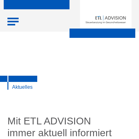
Skip
Startseite
|
Aktuelle Infos zu Steuern, Recht, Wirtschaft und
to
Finanzen
content
Aktuelles
Mit ETL ADVISION
immer aktuell informiert