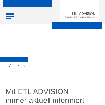
Skip
Startseite
|
Aktuelle Infos zu Steuern, Recht, Wirtschaft und
to
Finanzen
content
Aktuelles
Mit ETL ADVISION
immer aktuell informiert