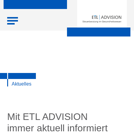
Skip
Startseite
|
Aktuelle Infos zu Steuern, Recht, Wirtschaft und
to
Finanzen
content
Aktuelles
Mit ETL ADVISION
immer aktuell informiert