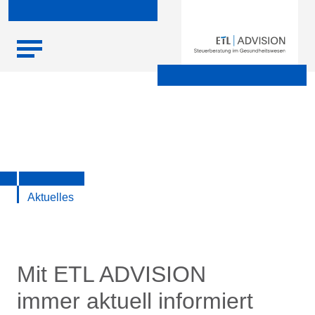
Skip
Startseite
|
Aktuelle Infos zu Steuern, Recht, Wirtschaft und
to
Finanzen
content
Aktuelles
Mit ETL ADVISION
immer aktuell informiert