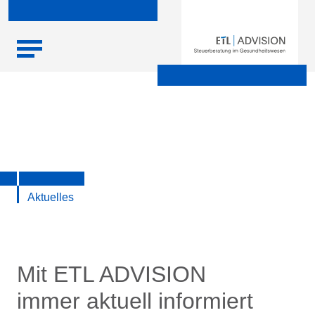
Skip
Startseite
|
Aktuelle Infos zu Steuern, Recht, Wirtschaft und
to
Finanzen
content
Aktuelles
Mit ETL ADVISION
immer aktuell informiert