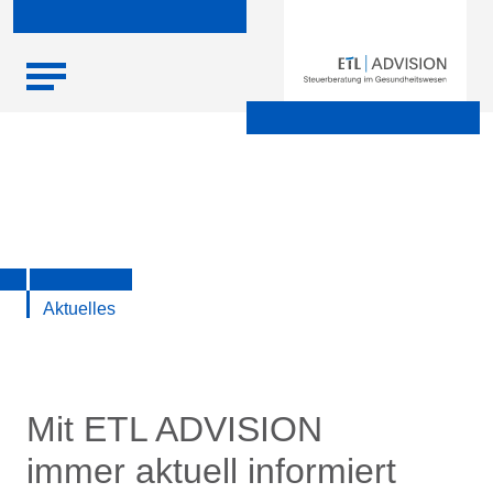
Skip
Startseite
|
Aktuelle Infos zu Steuern, Recht, Wirtschaft und
to
Finanzen
content
Aktuelles
Mit ETL ADVISION
immer aktuell informiert