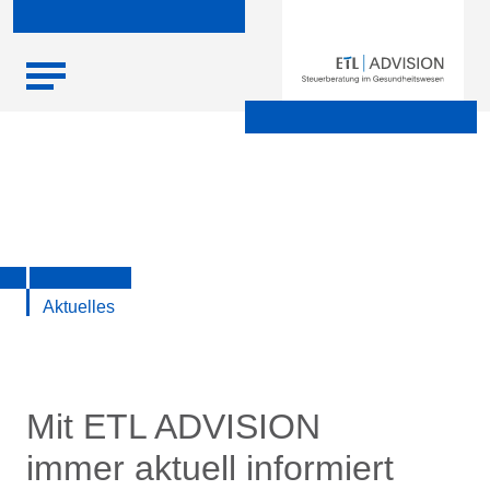
Skip
Startseite
|
Aktuelle Infos zu Steuern, Recht, Wirtschaft und
to
Finanzen
content
Aktuelles
Mit ETL ADVISION
immer aktuell informiert