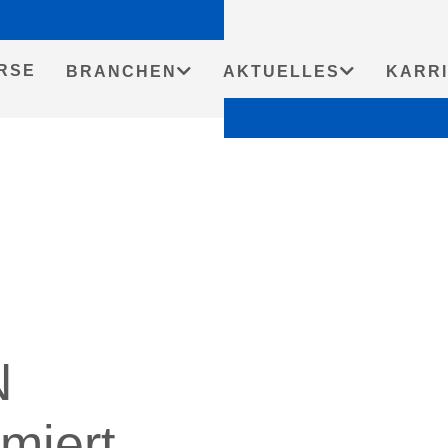
Startseit
RSE
BRANCHEN
AKTUELLES
KARR
N
rmiert