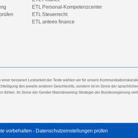
ung
ETL Personal-Kompetenzcenter
prüfen
ETL Steuerrecht
ETL anteeo finance
e einer besseren Lesbarkeit der Texte wählen wir für unsere Kommunikationskanäl
hteiligung des jeweils anderen Geschlechts, sondern ist im Sinne der sprachlich
 fühlen. Im Sinne der Gender Mainstreaming-Strategie der Bundesregierung vertret
te vorbehalten -
Datenschutzeinstellungen prüfen