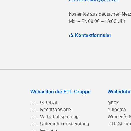
kostenlos aus deutschen Net
Mo. – Fr. 09:00 – 18:00 Uhr
📩
Kontaktformular
Webseiten der ETL-Gruppe
Weiterfüh
ETL GLOBAL
fynax
ETL Rechtsanwälte
eurodata
ETL Wirtschaftsprüfung
Women´s N
ETL Unternehmensberatung
ETL-Stiftu
ETL Finance